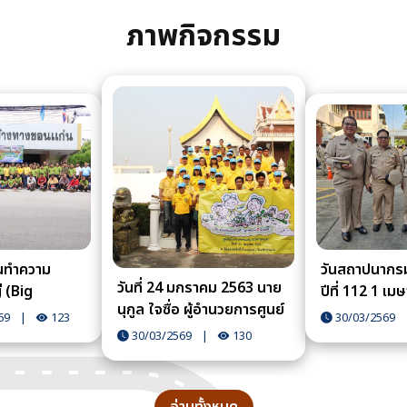
ภาพกิจกรรม
นทำความ
วันสถาปนากร
วันที่ 24 มกราคม 2563 นาย
 (Big
ปีที่ 112 1 เ
นุกูล ใจซื่อ ผู้อำนวยการศูนย์
 Day)
69
|
123
30/03/2569
สร้างทางขอนแก่น นำเจ้าหน้า
30/03/2569
|
130
ที่ีร่วมทำจิตอาสา ณ วัดไตร
ประสิทธิ์ จังหวัดขอนแก่น