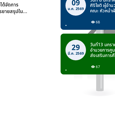
วันที่ 8 มกร
09
ได้จัดการ
ศิริโชติ ผู้อ
ม.ค. 2569
คณะ หัวหน้า
รรยายสรุปใน
ต้อนรับคณะตรว
ประมาณ 2569
ปฏิบัติงาน ป
68
วันที่13 มกรา
29
อำนวยการศูนย
มี.ค. 2569
ส่งเสริมการ
ทางหลวง จำกัด
หน่วยงานศูน
67