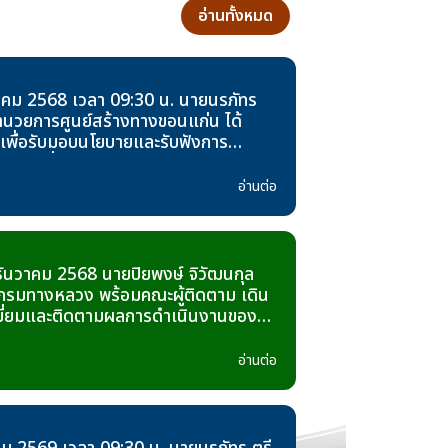
อ่านทั้งหมด
นวาคม 2568 เวลา 09:30 น. นายนรภัทร
ู้อำนวยการศูนย์สร้างทางขอนแก่น ได้
 เพื่อรับมอบนโยบายและรับฟังการ
นเดือนที่ผ่านมา และแผนดำเนินการใน
 2568
อ่านต่อ
6 ธันวาคม 2568 นายปิยพงษ์ จิวัฒนกุล
ีกรมทางหลวง พร้อมคณะผู้ติดตาม เดิน
ี่ยมและติดตามผลการดำเนินงานของ
างขอนแก่น ประจำปีงบประมาณ 2569
รต่าง ๆ ในสังกัด เพื่อตรวจสอบความ
อ่านต่อ
ารคมนาคมและการอำนวยความสะดวกใน
้แก่ประชาชนในช่วงเทศกาลปีใหม่