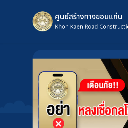
ศูนย์สร้างทางขอนแก่น
Khon Kaen Road Constructi
ข้ามไปยังเนื้อหาหลัก