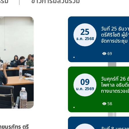
กรรม
ข่าวการมีส่วนร่วม
วันที่ 25 ธั
25
ตรีศิริโชติ ผ
ธ.ค. 2568
จัดการประชุม
บรรยายสรุปใ
ปีงบประมาณ
69
วันศุกร์ที่ 2
09
ไพศาล อธิบด
ม.ค. 2569
ทางมาตรวจเย
ศูนย์สร้างท
รวมถึงโครงกา
58
พร้อมด้านก
การเดินทางให