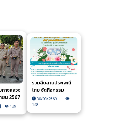
ร่วมสืบสานประเพณี
ไทย จัดกิจกรรม
มทางหลวง
สงกรานต์
มษายน 2567
30/03/2569
|
148
|
129